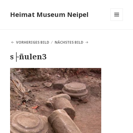
Heimat Museum Neipel
MENÜ
UND
WIDGETS
VORHERIGES BILD
NÄCHSTES BILD
s├ñulen3