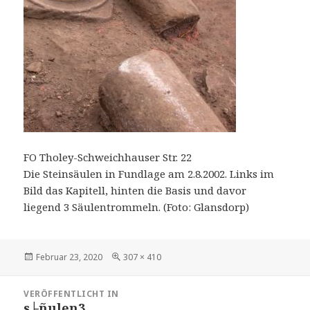
FO Tholey-Schweichhauser Str. 22
Die Steinsäulen in Fundlage am 2.8.2002. Links im
Bild das Kapitell, hinten die Basis und davor
liegend 3 Säulentrommeln. (Foto: Glansdorp)
Veröffentlicht
Volle
Februar 23, 2020
307 × 410
am
Größe
Beitragsnavigation
VERÖFFENTLICHT IN
s├ñulen3