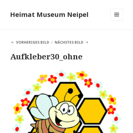
Heimat Museum Neipel
MENÜ
UND
WIDGETS
VORHERIGES BILD
NÄCHSTES BILD
Aufkleber30_ohne