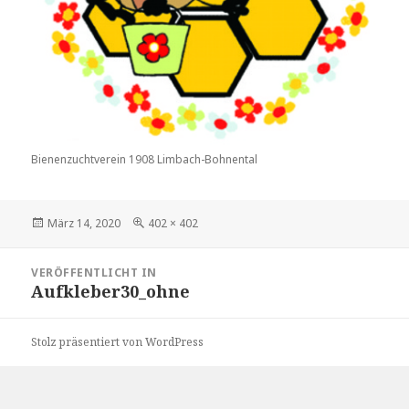
Bienenzuchtverein 1908 Limbach-Bohnental
Veröffentlicht
Volle
März 14, 2020
402 × 402
am
Größe
Beitragsnavigation
VERÖFFENTLICHT IN
Aufkleber30_ohne
Stolz präsentiert von WordPress