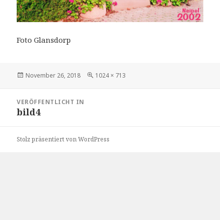
Foto Glansdorp
Veröffentlicht
Volle
November 26, 2018
1024 × 713
am
Größe
Beitragsnavigation
VERÖFFENTLICHT IN
bild4
Stolz präsentiert von WordPress