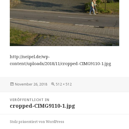
http://neipel.de/wp-
content/uploads/2018/11/cropped-CIMG9110-1.jpg
Veröffentlicht
Volle
November 26, 2018
512 × 512
am
Größe
Beitragsnavigation
VERÖFFENTLICHT IN
cropped-CIMG9110-1.jpg
Stolz präsentiert von WordPress