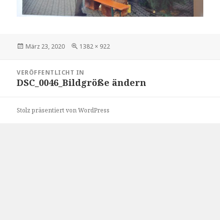
Veröffentlicht
Volle
März 23, 2020
1382 × 922
am
Größe
Beitragsnavigation
VERÖFFENTLICHT IN
DSC_0046_Bildgröße ändern
Stolz präsentiert von WordPress