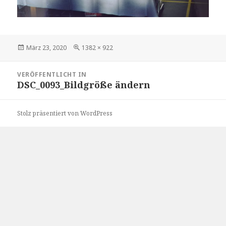
Veröffentlicht
Volle
März 23, 2020
1382 × 922
am
Größe
Beitragsnavigation
VERÖFFENTLICHT IN
DSC_0093_Bildgröße ändern
Stolz präsentiert von WordPress