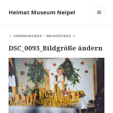
Heimat Museum Neipel
MENÜ
UND
WIDGETS
VORHERIGES BILD
NÄCHSTES BILD
DSC_0093_Bildgröße ändern