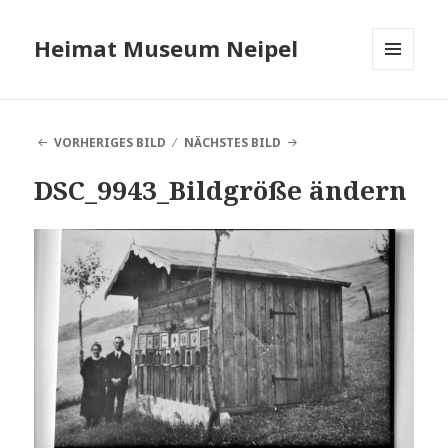
Heimat Museum Neipel
MENÜ
UND
WIDGETS
VORHERIGES BILD
NÄCHSTES BILD
DSC_9943_Bildgröße ändern