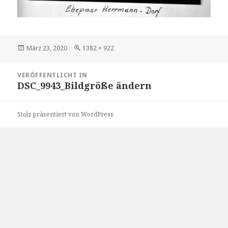
Veröffentlicht
Volle
März 23, 2020
1382 × 922
am
Größe
Beitragsnavigation
VERÖFFENTLICHT IN
DSC_9943_Bildgröße ändern
Stolz präsentiert von WordPress