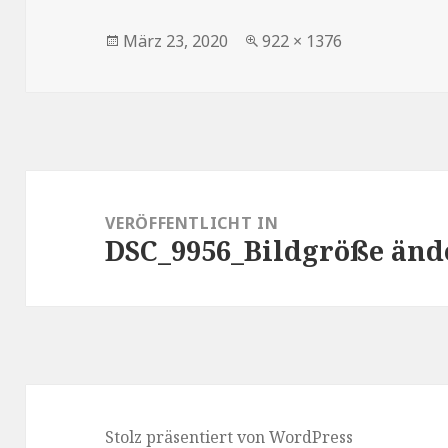
Veröffentlicht
Volle
März 23, 2020
922 × 1376
am
Größe
Beitragsnavigation
VERÖFFENTLICHT IN
DSC_9956_Bildgröße änd
Stolz präsentiert von WordPress