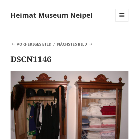
Heimat Museum Neipel
MENÜ
UND
WIDGETS
VORHERIGES BILD
NÄCHSTES BILD
DSCN1146