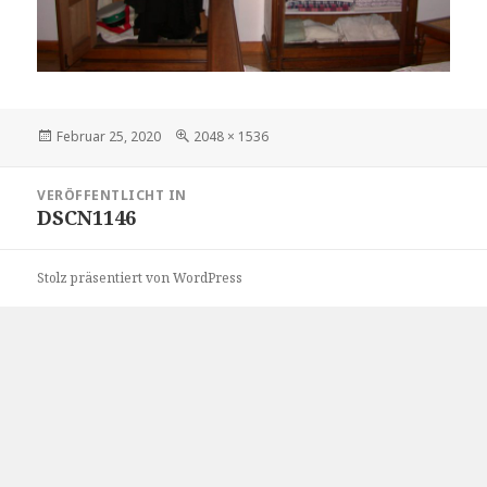
Veröffentlicht
Volle
Februar 25, 2020
2048 × 1536
am
Größe
Beitragsnavigation
VERÖFFENTLICHT IN
DSCN1146
Stolz präsentiert von WordPress