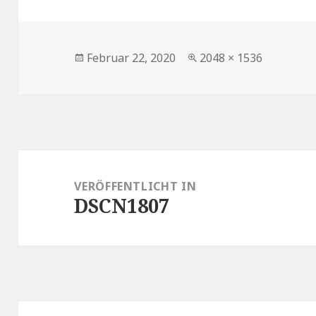
Veröffentlicht
Volle
Februar 22, 2020
2048 × 1536
am
Größe
Beitragsnavigation
VERÖFFENTLICHT IN
DSCN1807