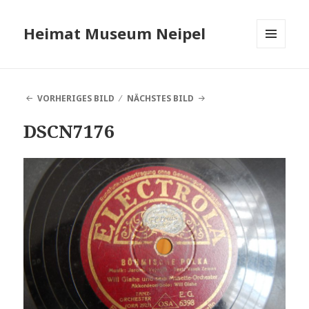
Heimat Museum Neipel
MENÜ
UND
WIDGETS
VORHERIGES BILD
NÄCHSTES BILD
DSCN7176