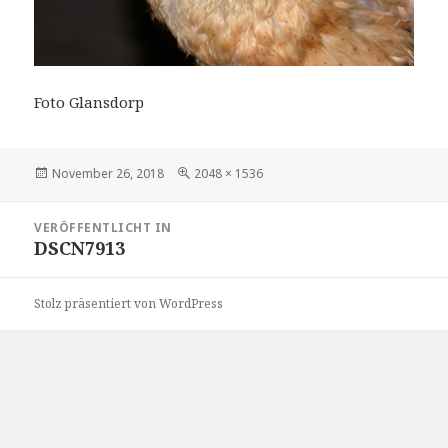
Foto Glansdorp
Veröffentlicht
Volle
November 26, 2018
2048 × 1536
am
Größe
Beitragsnavigation
VERÖFFENTLICHT IN
DSCN7913
Stolz präsentiert von WordPress