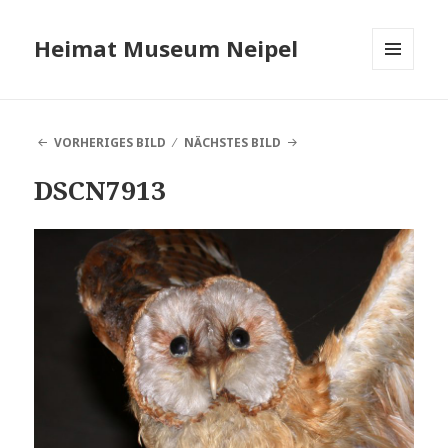
Heimat Museum Neipel
MENÜ
UND
WIDGETS
VORHERIGES BILD
NÄCHSTES BILD
DSCN7913