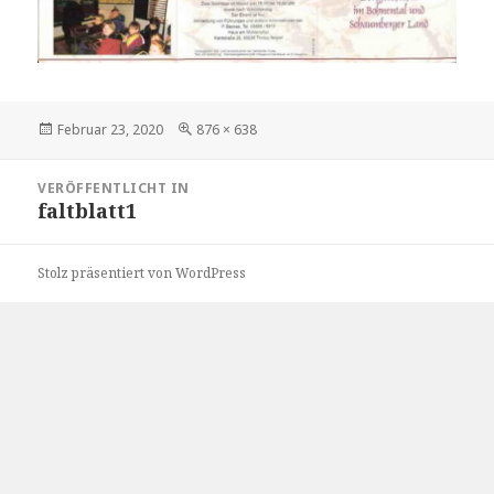
Veröffentlicht
Volle
Februar 23, 2020
876 × 638
am
Größe
Beitragsnavigation
VERÖFFENTLICHT IN
faltblatt1
Stolz präsentiert von WordPress