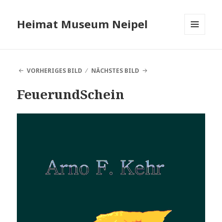
Heimat Museum Neipel
MENÜ
UND
WIDGETS
VORHERIGES BILD
NÄCHSTES BILD
FeuerundSchein