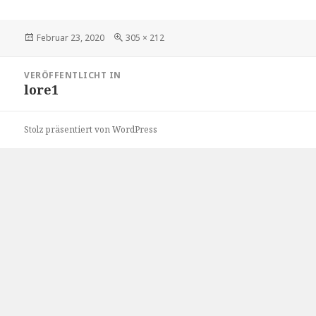
Veröffentlicht
Volle
Februar 23, 2020
305 × 212
am
Größe
Beitragsnavigation
VERÖFFENTLICHT IN
lore1
Stolz präsentiert von WordPress