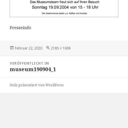
Presseinfo
Veröffentlicht
Volle
Februar 22, 2020
2185 × 1606
am
Größe
Beitragsnavigation
VERÖFFENTLICHT IN
museum190904_1
Stolz präsentiert von WordPress