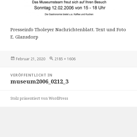
Presseinfo Tholeyer Nachrichtenblatt. Text und Foto
E. Glansdorp
Veröffentlicht
Volle
Februar 21, 2020
2185 × 1606
am
Größe
Beitragsnavigation
VERÖFFENTLICHT IN
museum2006_0212_3
Stolz präsentiert von WordPress