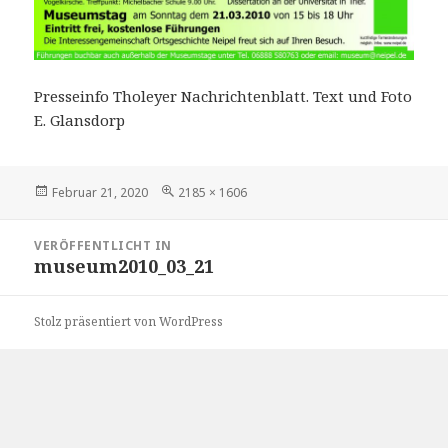
Presseinfo Tholeyer Nachrichtenblatt. Text und Foto
E. Glansdorp
Veröffentlicht
Volle
Februar 21, 2020
2185 × 1606
am
Größe
Beitragsnavigation
VERÖFFENTLICHT IN
museum2010_03_21
Stolz präsentiert von WordPress