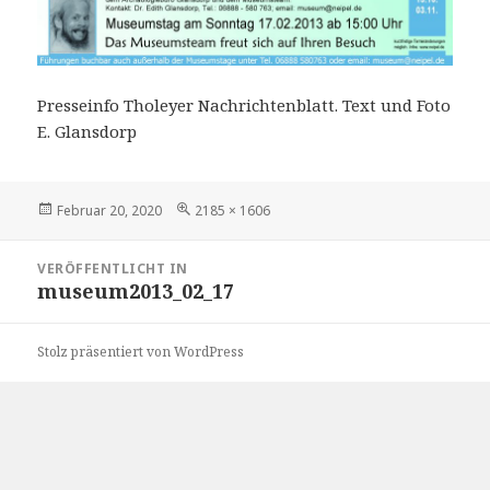
Presseinfo Tholeyer Nachrichtenblatt. Text und Foto
E. Glansdorp
Veröffentlicht
Volle
Februar 20, 2020
2185 × 1606
am
Größe
Beitragsnavigation
VERÖFFENTLICHT IN
museum2013_02_17
Stolz präsentiert von WordPress