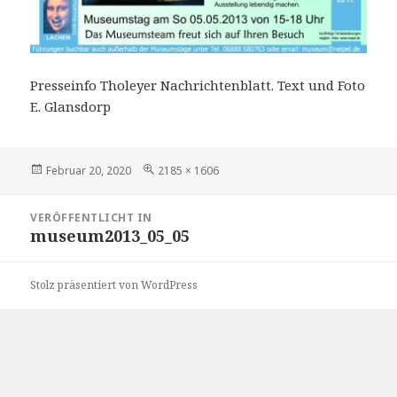
Presseinfo Tholeyer Nachrichtenblatt. Text und Foto
E. Glansdorp
Veröffentlicht
Volle
Februar 20, 2020
2185 × 1606
am
Größe
Beitragsnavigation
VERÖFFENTLICHT IN
museum2013_05_05
Stolz präsentiert von WordPress