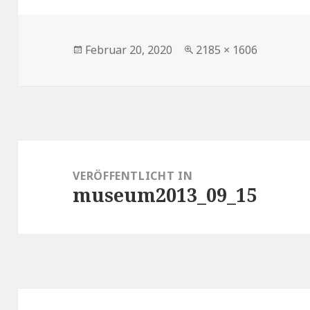
Veröffentlicht
Volle
Februar 20, 2020
2185 × 1606
am
Größe
Beitragsnavigation
VERÖFFENTLICHT IN
museum2013_09_15