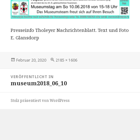
Presseinfo Tholeyer Nachrichtenblatt. Text und Foto
E. Glansdorp
Veröffentlicht
Volle
Februar 20, 2020
2185 × 1606
am
Größe
Beitragsnavigation
VERÖFFENTLICHT IN
museum2018_06_10
Stolz präsentiert von WordPress