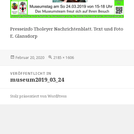
Presseinfo Tholeyer Nachrichtenblatt. Text und Foto
E. Glansdorp
Veröffentlicht
Volle
Februar 20, 2020
2185 × 1606
am
Größe
Beitragsnavigation
VERÖFFENTLICHT IN
museum2019_03_24
Stolz präsentiert von WordPress