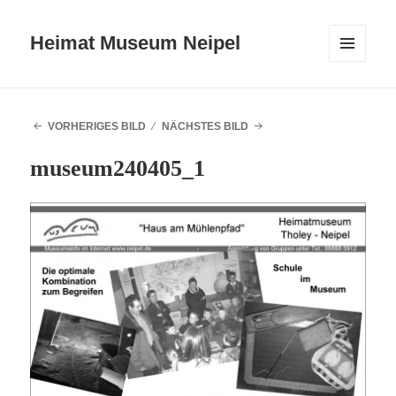
Heimat Museum Neipel
MENÜ
UND
WIDGETS
VORHERIGES BILD
NÄCHSTES BILD
museum240405_1