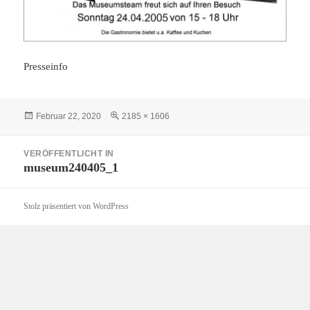
Presseinfo
Veröffentlicht
Volle
Februar 22, 2020
2185 × 1606
am
Größe
Beitragsnavigation
VERÖFFENTLICHT IN
museum240405_1
Stolz präsentiert von WordPress