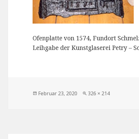
Ofenplatte von 1574, Fundort Schme
Leihgabe der Kunstglaserei Petry – S
Veröffentlicht
Volle
Februar 23, 2020
326 × 214
am
Größe
Beitragsnavigation