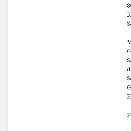
8
K
S
M
G
S
d
S
G
F
1