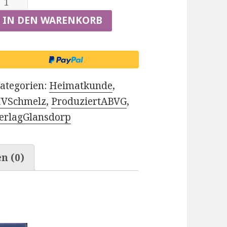
chmelzer
ulturwanderkarte
IN DEN WARENKORB
enge
ategorien:
Heimatkunde
,
VSchmelz
,
ProduziertABVG
,
erlagGlansdorp
n (0)