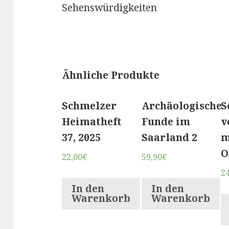
Sehenswürdigkeiten
Ähnliche Produkte
Schmelzer
Archäologische
S
Heimatheft
Funde im
v
37, 2025
Saarland 2
m
O
22,00
€
59,90
€
24
In den
In den
Warenkorb
Warenkorb