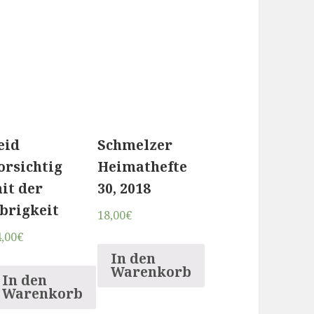
eid
Schmelzer
orsichtig
Heimathefte
it der
30, 2018
brigkeit
18,00
€
,00
€
In den
Warenkorb
In den
Warenkorb