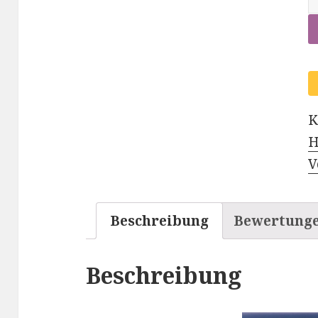
S
K
M
K
H
V
Beschreibung
Bewertunge
Beschreibung