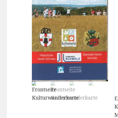
E
K
M