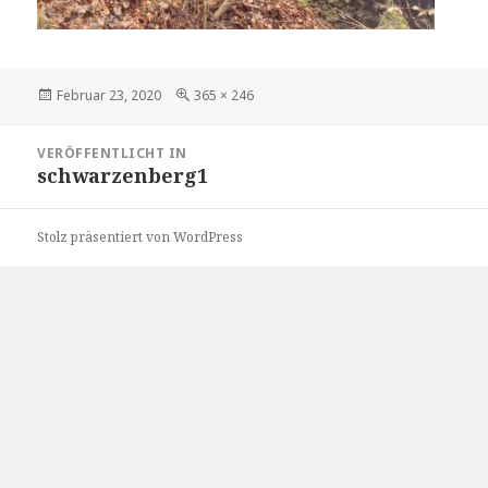
Veröffentlicht
Volle
Februar 23, 2020
365 × 246
am
Größe
Beitragsnavigation
VERÖFFENTLICHT IN
schwarzenberg1
Stolz präsentiert von WordPress