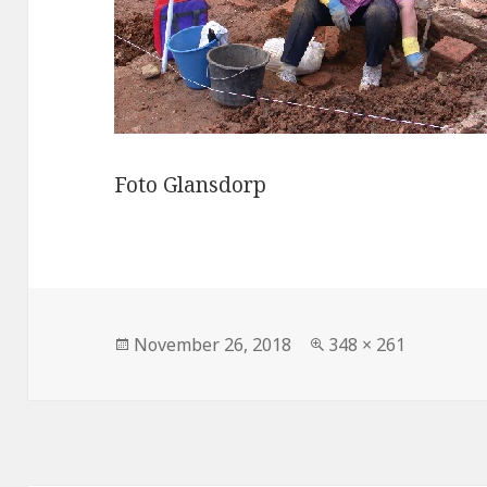
Foto Glansdorp
Veröffentlicht
Volle
November 26, 2018
348 × 261
am
Größe