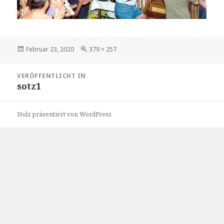
Veröffentlicht
Volle
Februar 23, 2020
379 × 257
am
Größe
Beitragsnavigation
VERÖFFENTLICHT IN
sotz1
Stolz präsentiert von WordPress