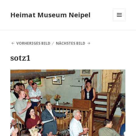
Heimat Museum Neipel
MENÜ
UND
WIDGETS
VORHERIGES BILD
NÄCHSTES BILD
sotz1