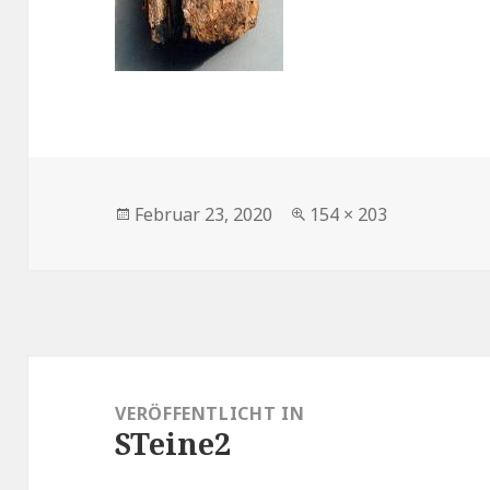
Veröffentlicht
Volle
Februar 23, 2020
154 × 203
am
Größe
Beitragsnavigation
VERÖFFENTLICHT IN
STeine2