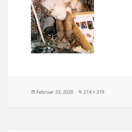
Veröffentlicht
Volle
Februar 23, 2020
214 × 319
am
Größe