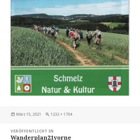
Veröffentlicht
Volle
März 15, 2021
1232 × 1704
am
Größe
Beitragsnavigation
VERÖFFENTLICHT IN
Wanderplan21vorne