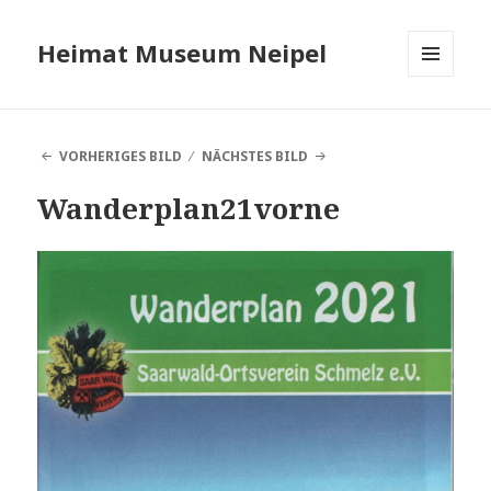
Heimat Museum Neipel
MENÜ
UND
WIDGETS
VORHERIGES BILD
NÄCHSTES BILD
Wanderplan21vorne