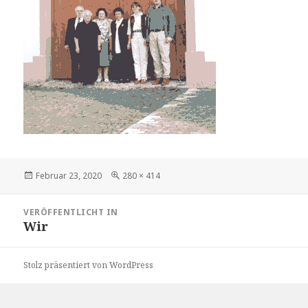
Veröffentlicht
Volle
Februar 23, 2020
280 × 414
am
Größe
Beitragsnavigation
VERÖFFENTLICHT IN
Wir
Stolz präsentiert von WordPress