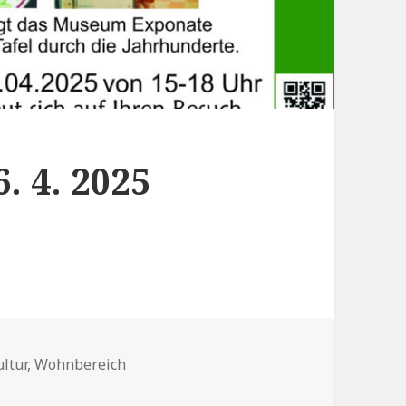
 4. 2025
n
ltur
,
Wohnbereich