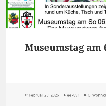
Museumstag am 6.
Veröffentlicht
Autor
Kategorie
Februar 23, 2026
ee7891
O_Wohnku
am