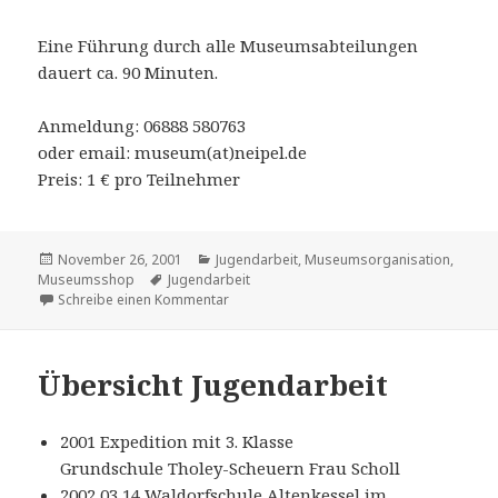
Eine Führung durch alle Museumsabteilungen
dauert ca. 90 Minuten.
Anmeldung: 06888 580763
oder email: museum(at)neipel.de
Preis: 1 € pro Teilnehmer
Veröffentlicht
Kategorien
November 26, 2001
Jugendarbeit
,
Museumsorganisation
,
am
Schlagwörter
Museumsshop
Jugendarbeit
zu Erlebnisführungen durch das Museum
Schreibe einen Kommentar
Übersicht Jugendarbeit
2001 Expedition mit 3. Klasse
Grundschule Tholey-Scheuern Frau Scholl
2002 03 14 Waldorfschule Altenkessel im