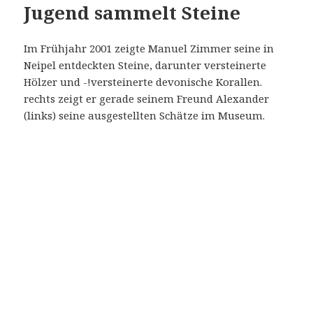
0
x
3
0
0
d
p
i
B
i
t
a
n
z
a
h
l
Veröffentlicht
Kategorien
November 28, 2001
Ausstellungen
,
Geologische
:
am
Schlagwörter
Abteilung
Geologie
,
Jugendarbeit
8
zu Jugend sammelt Steine
Schreibe einen Kommentar
B
i
t
2001 Entdeckertour auf die
/
K
Birg
a