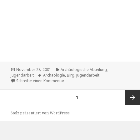
a
zu 2001 Entdeckertour auf die Birg
Schreibe einen Kommentar
m
e
Beitragsnavigation
SEITE
1
:
E
9
Nächs
Stolz präsentiert von WordPress
9
5
Q
Seite
u
a
l
i
t
ä
t
s
m
o
d
u
s
:
F
E