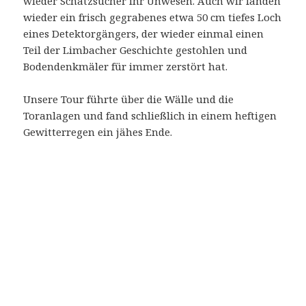
n
:
A
u
s
K
a
m
e
r
a
-
I
D
:
N
/
A
M
o
d
e
l
l
Veröffentlicht
Kategorien
November 28, 2001
Archäologische Abteilung
,
n
am
Schlagwörter
Jugendarbeit
Archäologie
,
Birg
,
Jugendarbeit