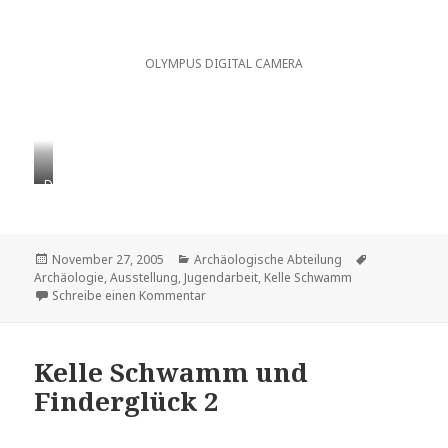
OLYMPUS DIGITAL CAMERA
D
a
t
e
i
Veröffentlicht
Kategorien
Schlagwörter
November 27, 2005
Archäologische Abteilung
n
am
Archäologie
,
Ausstellung
,
Jugendarbeit
,
Kelle Schwamm
a
zu 2005 Sonderausstellung Miteinander f
Schreibe einen Kommentar
m
e
:
Kelle Schwamm und
D
S
Finderglück 2
C
N
7