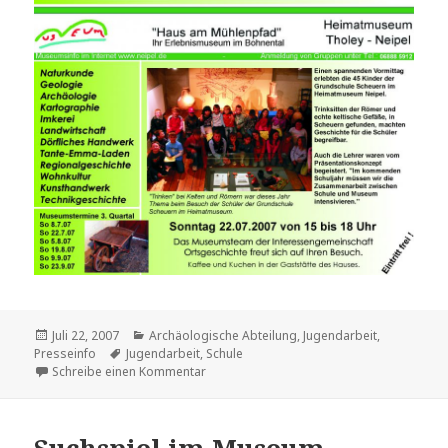
Veröffentlicht
Kategorien
Juli 22, 2007
Archäologische Abteilung
,
Jugendarbeit
,
am
Schlagwörter
Presseinfo
Jugendarbeit
,
Schule
zu Grundschule Scheuern im Museum
Schreibe einen Kommentar
Suchspiel im Museum