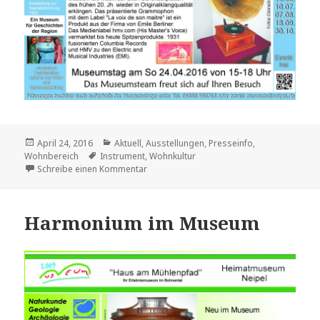
Veröffentlicht
Kategorien
April 24, 2016
Aktuell
,
Ausstellungen
,
Presseinfo
,
am
Schlagwörter
Wohnbereich
Instrument
,
Wohnkultur
zu Musikgenuss im frühen 20 Jh. – Gram
Schreibe einen Kommentar
Harmonium im Museum