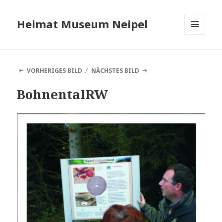
Heimat Museum Neipel
MENÜ
UND
WIDGETS
VORHERIGES BILD
NÄCHSTES BILD
BohnentalRW