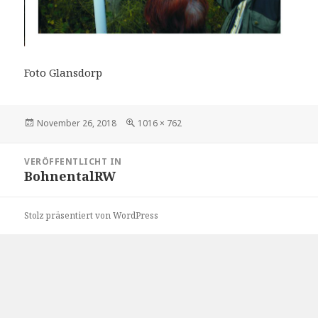
Foto Glansdorp
Veröffentlicht
Volle
November 26, 2018
1016 × 762
am
Größe
Beitragsnavigation
VERÖFFENTLICHT IN
BohnentalRW
Stolz präsentiert von WordPress