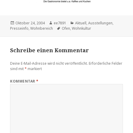
Veröffentlicht
Autor
Kategorien
Oktober 24, 2004
ee7891
Aktuell
,
Ausstellungen
,
am
Schlagwörter
Presseinfo
,
Wohnbereich
Ofen
,
Wohnkultur
Schreibe einen Kommentar
Deine E-Mail-Adresse wird nicht veröffentlicht.
Erforderliche Felder
sind mit
*
markiert
KOMMENTAR
*