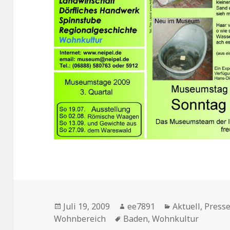
Veröffentlicht
Autor
Kategorien
Juli 19, 2009
ee7891
Aktuell
,
Presse
am
Schlagwörter
Wohnbereich
Baden
,
Wohnkultur