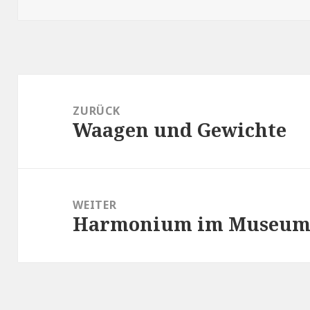
Beitragsnavigation
ZURÜCK
Waagen und Gewichte
Vorheriger
Beitrag:
WEITER
Harmonium im Museu
Nächster
Beitrag: