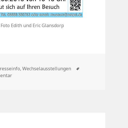
 Foto Edith und Eric Glansdorp
Schlagwörter
resseinfo
,
Wechselausstellungen
zu Saarstatut und Volksabstimmung 1955
entar