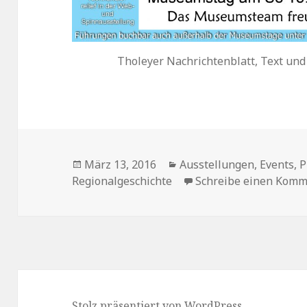
Tholeyer Nachrichtenblatt, Text und
Veröffentlicht
Kategorien
März 13, 2016
Ausstellungen
,
Events
,
P
am
Regionalgeschichte
Schreibe einen Komm
Stolz präsentiert von WordPress