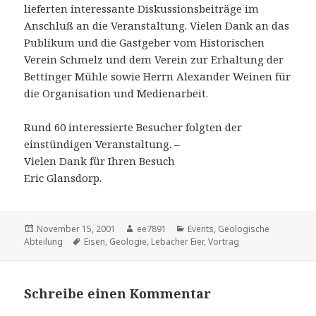
lieferten interessante Diskussionsbeiträge im
Anschluß an die Veranstaltung. Vielen Dank an das
Publikum und die Gastgeber vom Historischen
Verein Schmelz und dem Verein zur Erhaltung der
Bettinger Mühle sowie Herrn Alexander Weinen für
die Organisation und Medienarbeit.
Rund 60 interessierte Besucher folgten der
einstündigen Veranstaltung. –
Vielen Dank für Ihren Besuch
Eric Glansdorp.
Veröffentlicht
Autor
Kategorien
November 15, 2001
ee7891
Events
,
Geologische
am
Schlagwörter
Abteilung
Eisen
,
Geologie
,
Lebacher Eier
,
Vortrag
Schreibe einen Kommentar