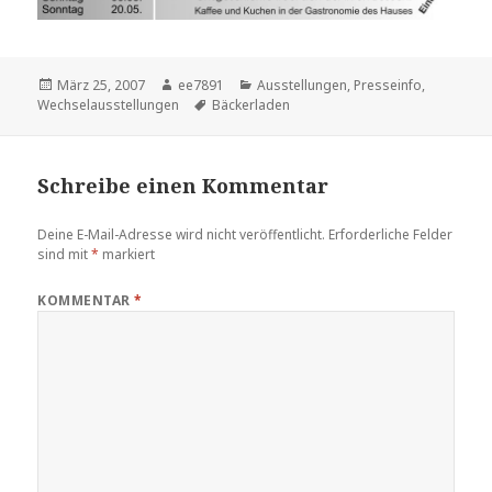
Veröffentlicht
Autor
Kategorien
März 25, 2007
ee7891
Ausstellungen
,
Presseinfo
,
am
Schlagwörter
Wechselausstellungen
Bäckerladen
Schreibe einen Kommentar
Deine E-Mail-Adresse wird nicht veröffentlicht.
Erforderliche Felder
sind mit
*
markiert
KOMMENTAR
*