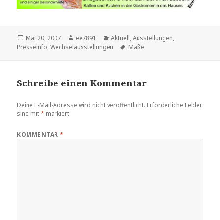
Veröffentlicht
Autor
Kategorien
Mai 20, 2007
ee7891
Aktuell
,
Ausstellungen
,
am
Schlagwörter
Presseinfo
,
Wechselausstellungen
Maße
Schreibe einen Kommentar
Deine E-Mail-Adresse wird nicht veröffentlicht.
Erforderliche Felder
sind mit
*
markiert
KOMMENTAR
*