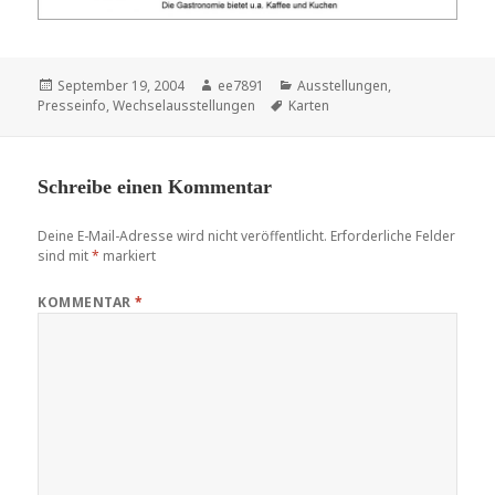
Veröffentlicht
Autor
Kategorien
September 19, 2004
ee7891
Ausstellungen
,
am
Schlagwörter
Presseinfo
,
Wechselausstellungen
Karten
Schreibe einen Kommentar
Deine E-Mail-Adresse wird nicht veröffentlicht.
Erforderliche Felder
sind mit
*
markiert
KOMMENTAR
*