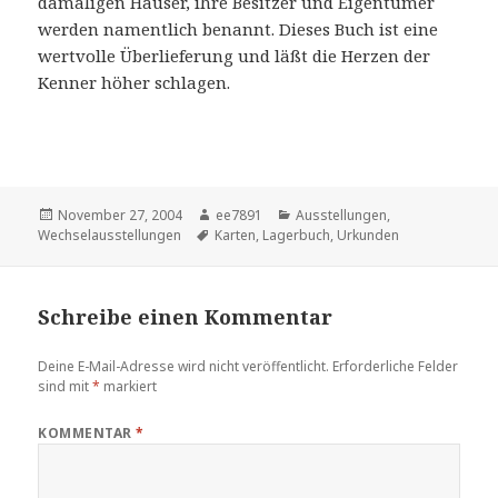
damaligen Häuser, ihre Besitzer und Eigentümer
werden namentlich benannt. Dieses Buch ist eine
wertvolle Überlieferung und läßt die Herzen der
Kenner höher schlagen.
Veröffentlicht
Autor
Kategorien
November 27, 2004
ee7891
Ausstellungen
,
am
Schlagwörter
Wechselausstellungen
Karten
,
Lagerbuch
,
Urkunden
Schreibe einen Kommentar
Deine E-Mail-Adresse wird nicht veröffentlicht.
Erforderliche Felder
sind mit
*
markiert
KOMMENTAR
*