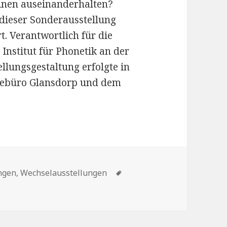
nen auseinanderhalten?
dieser Sonderausstellung
rt. Verantwortlich für die
Institut für Phonetik an der
ellungsgestaltung erfolgte in
iebüro Glansdorp und dem
n
Schlagwörter
ngen
,
Wechselausstellungen