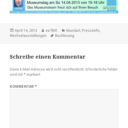
Veröffentlicht
Autor
Kategorien
April 14, 2013
ee7891
Mundart
,
Presseinfo
,
am
Schlagwörter
Wechselausstellungen
Buchlesung
Schreibe einen Kommentar
Deine E-Mail-Adresse wird nicht veröffentlicht.
Erforderliche Felder
sind mit
*
markiert
KOMMENTAR
*