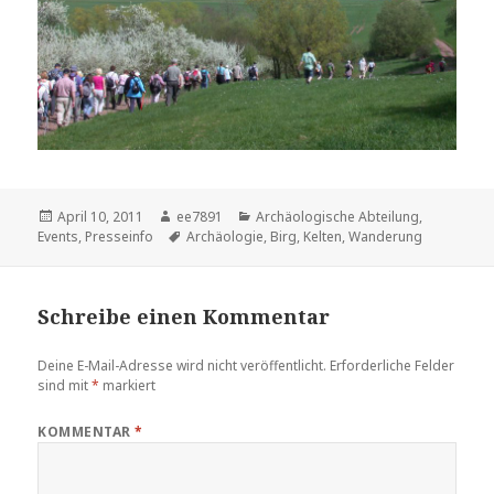
Veröffentlicht
Autor
Kategorien
April 10, 2011
ee7891
Archäologische Abteilung
,
am
Schlagwörter
Events
,
Presseinfo
Archäologie
,
Birg
,
Kelten
,
Wanderung
Schreibe einen Kommentar
Deine E-Mail-Adresse wird nicht veröffentlicht.
Erforderliche Felder
sind mit
*
markiert
KOMMENTAR
*