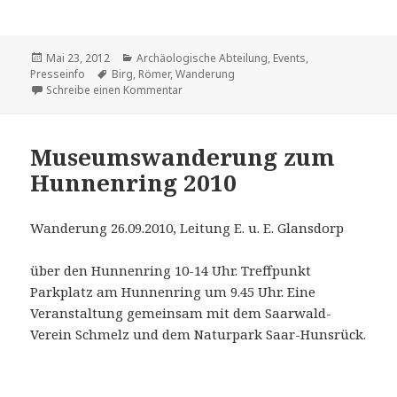
Veröffentlicht
Kategorien
Mai 23, 2012
Archäologische Abteilung
,
Events
,
am
Schlagwörter
Presseinfo
Birg
,
Römer
,
Wanderung
zu Römer kulinarisch
Schreibe einen Kommentar
Museumswanderung zum
Hunnenring 2010
Wanderung 26.09.2010, Leitung E. u. E. Glansdorp
über den Hunnenring 10-14 Uhr. Treffpunkt
Parkplatz am Hunnenring um 9.45 Uhr. Eine
Veranstaltung gemeinsam mit dem Saarwald-
Verein Schmelz und dem Naturpark Saar-Hunsrück.