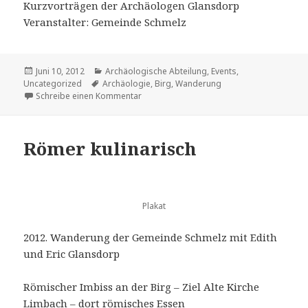
Kurzvorträgen der Archäologen Glansdorp
Veranstalter: Gemeinde Schmelz
Veröffentlicht
Kategorien
Juni 10, 2012
Archäologische Abteilung
,
Events
,
am
Schlagwörter
Uncategorized
Archäologie
,
Birg
,
Wanderung
zu Birg-Wanderung 2012
Schreibe einen Kommentar
Römer kulinarisch
Plakat
2012. Wanderung der Gemeinde Schmelz mit Edith
und Eric Glansdorp
Römischer Imbiss an der Birg – Ziel Alte Kirche
Limbach – dort römisches Essen