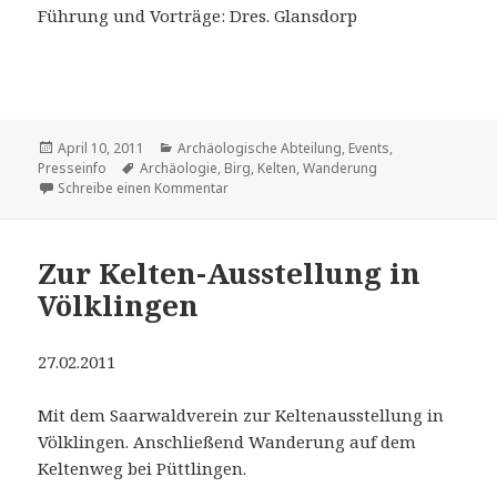
Führung und Vorträge: Dres. Glansdorp
Veröffentlicht
Kategorien
April 10, 2011
Archäologische Abteilung
,
Events
,
am
Schlagwörter
Presseinfo
Archäologie
,
Birg
,
Kelten
,
Wanderung
zu Kelten kulinarisch
Schreibe einen Kommentar
Zur Kelten-Ausstellung in
Völklingen
27.02.2011
Mit dem Saarwaldverein zur Keltenausstellung in
Völklingen. Anschließend Wanderung auf dem
Keltenweg bei Püttlingen.