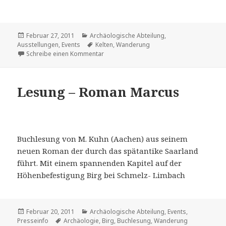
Veröffentlicht
Kategorien
Februar 27, 2011
Archäologische Abteilung
,
am
Schlagwörter
Ausstellungen
,
Events
Kelten
,
Wanderung
zu Zur Kelten-Ausstellung in Völklingen
Schreibe einen Kommentar
Lesung – Roman Marcus
Buchlesung von M. Kuhn (Aachen) aus seinem
neuen Roman der durch das spätantike Saarland
führt. Mit einem spannenden Kapitel auf der
Höhenbefestigung Birg bei Schmelz- Limbach
Veröffentlicht
Kategorien
Februar 20, 2011
Archäologische Abteilung
,
Events
,
am
Schlagwörter
Presseinfo
Archäologie
,
Birg
,
Buchlesung
,
Wanderung