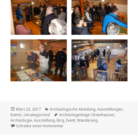
Veröffentlicht
Kategorien
März 23, 2017
Archäologische Abteilung
,
Ausstellungen
,
am
Schlagwörter
Events
,
Uncategorized
Archäologentage Otzenhausen
,
Archäologie
,
Ausstellung
,
Birg
,
Event
,
Wanderung
zu Birg-Wanderung 2017
Schreibe einen Kommentar