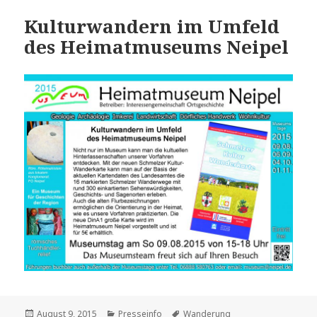
Kulturwandern im Umfeld
des Heimatmuseums Neipel
Veröffentlicht
Kategorien
Schlagwörter
August 9, 2015
Presseinfo
Wanderung