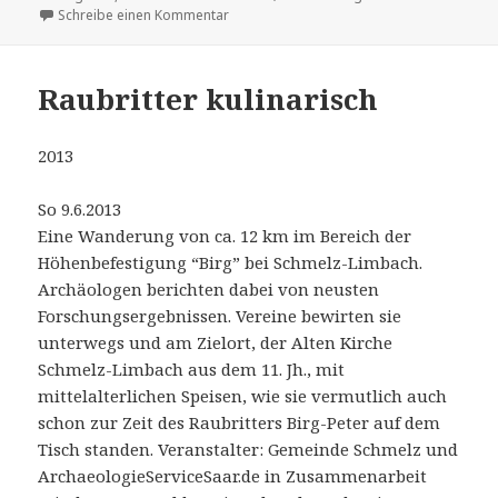
am
zu Kulturwandern im Umfeld des Heimat
Schreibe einen Kommentar
Raubritter kulinarisch
2013
So 9.6.2013
Eine Wanderung von ca. 12 km im Bereich der
Höhenbefestigung “Birg” bei Schmelz-Limbach.
Archäologen berichten dabei von neusten
Forschungsergebnissen. Vereine bewirten sie
unterwegs und am Zielort, der Alten Kirche
Schmelz-Limbach aus dem 11. Jh., mit
mittelalterlichen Speisen, wie sie vermutlich auch
schon zur Zeit des Raubritters Birg-Peter auf dem
Tisch standen. Veranstalter: Gemeinde Schmelz und
ArchaeologieServiceSaar.de in Zusammenarbeit