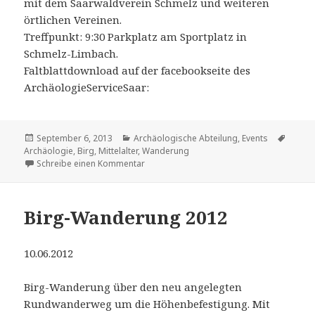
mit dem Saarwaldverein Schmelz und weiteren
örtlichen Vereinen.
Treffpunkt: 9:30 Parkplatz am Sportplatz in
Schmelz-Limbach.
Faltblattdownload auf der facebookseite des
ArchäologieServiceSaar:
Veröffentlicht
Kategorien
Schla
September 6, 2013
Archäologische Abteilung
,
Events
am
Archäologie
,
Birg
,
Mittelalter
,
Wanderung
zu Raubritter kulinarisch
Schreibe einen Kommentar
Birg-Wanderung 2012
10.06.2012
Birg-Wanderung über den neu angelegten
Rundwanderweg um die Höhenbefestigung. Mit