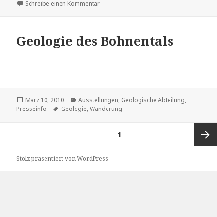
zu Lesung – Roman Marcus
Schreibe einen Kommentar
Geologie des Bohnentals
Veröffentlicht
Kategorien
März 10, 2010
Ausstellungen
,
Geologische Abteilung
,
am
Schlagwörter
Presseinfo
Geologie
,
Wanderung
Beitragsnavigation
SEITE
1
Nächs
Stolz präsentiert von WordPress
Seite