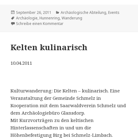
Veröffentlicht
Kategorien
September 26, 2011
Archäologische Abteilung
,
Events
am
Schlagwörter
Archäologie
,
Hunnenring
,
Wanderung
zu Museumswanderung zum Hunnenring 
Schreibe einen Kommentar
Kelten kulinarisch
10.04.2011
Kulturwanderung: Die Kelten – kulinarisch. Eine
Veranstaltung der Gemeinde Schmelz in
Kooperation mit dem Saarwaldverein Schmelz und
dem Archäologiebüro Glansdorp.
Mit Kurzvorträgen zu den keltischen
Hinterlassenschaften in und um die
Höhenbefestigung Birg bei Schmelz-Limbach.